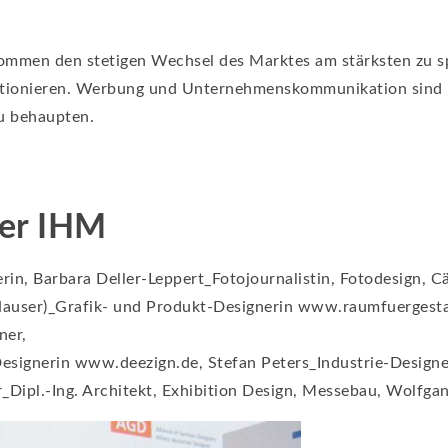
mmen den stetigen Wechsel des Marktes am stärksten zu sp
itionieren. Werbung und Unternehmenskommunikation sind na
u behaupten.
der IHM
n, Barbara Deller-Leppert_Fotojournalistin, Fotodesign, Cä
 Hauser)_Grafik- und Produkt-Designerin www.raumfuergest
ner,
signerin www.deezign.de, Stefan Peters_Industrie-Designer,
Dipl.-Ing. Architekt, Exhibition Design, Messebau, Wolfgan